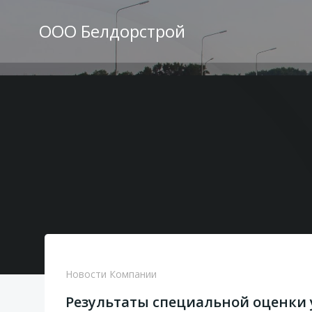
Перейти
к
ООО Белдорстрой
содержимому
Новости Компании
Результаты специальной оценки 